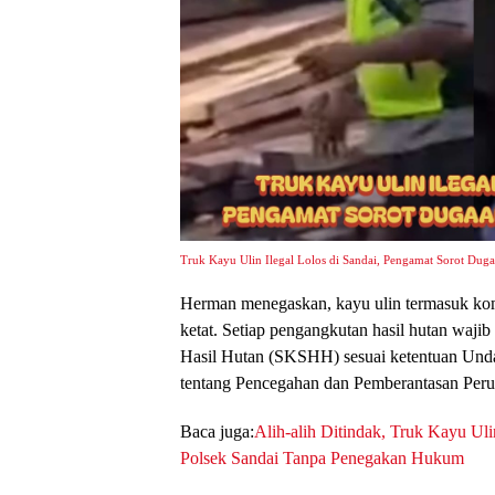
Truk Kayu Ulin Ilegal Lolos di Sandai, Pengamat Sorot Dug
Herman menegaskan, kayu ulin termasuk ko
ketat. Setiap pengangkutan hasil hutan waji
Hasil Hutan (SKSHH) sesuai ketentuan Un
tentang Pencegahan dan Pemberantasan Peru
Baca juga:
Alih-alih Ditindak, Truk Kayu Uli
Polsek Sandai Tanpa Penegakan Hukum