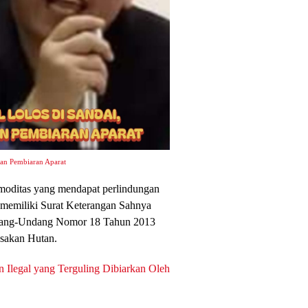
aan Pembiaran Aparat
moditas yang mendapat perlindungan
b memiliki Surat Keterangan Sahnya
dang-Undang Nomor 18 Tahun 2013
sakan Hutan.
n Ilegal yang Terguling Dibiarkan Oleh