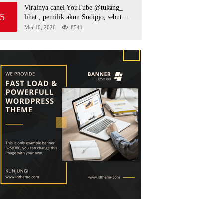
Viralnya canel YouTube @tukang_
5
lihat , pemilik akun Sudipjo, sebut
salah satu oknum anggota DPRD
Mei 10, 2026
8541
mempawah terlibat sebagai cukong
peti Kapolda yang baru diminta
bertindak tegas