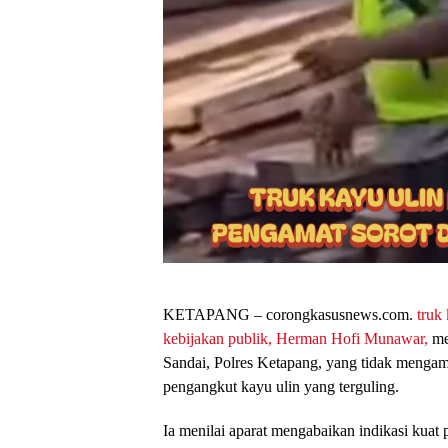
KETAPANG – corongkasusnews.com.
truk
kebijakan publik, Herman Hofi Munawar,
men
Sandai, Polres Ketapang, yang tidak mengam
pengangkut kayu ulin yang terguling.
Ia menilai aparat mengabaikan indikasi kua