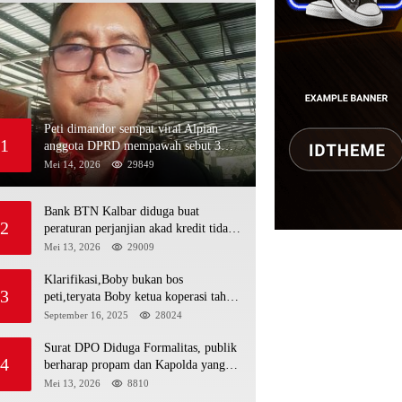
Peti dimandor sempat viral Alpian
1
anggota DPRD mempawah sebut 3
nama polisi minja,alau dan Rojali
Mei 14, 2026
29849
sebagai bos peti,Bahkan ada alat berat
excavator
Bank BTN Kalbar diduga buat
2
peraturan perjanjian akad kredit tidak
mengikuti KUHPerdata debitur awam
Mei 13, 2026
29009
di bentur dengan aturan diduga tanpa
dasar hukum
Klarifikasi,Boby bukan bos
3
peti,teryata Boby ketua koperasi tahta
kencana hulu
September 16, 2025
28024
Surat DPO Diduga Formalitas, publik
4
berharap propam dan Kapolda yang
baru periksa si penerbit surat serta Aph
Mei 13, 2026
8810
diduga lepaskan DPO