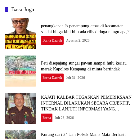
Baca Juga
penangkapan Js penampung emas di kecamatan
sandai hinga kini blm ada rilis diduga nungu apa,?
Berita Daerah
Agustus 2, 2026
Peti disepajang sungai pawan sampai hulu keriau
marak Kapolres Ketapang di minta bertindak
Berita Daerah
Juli 31, 2026
KAJATI KALBAR TEGASKAN PEMERIKSAAN
INTERNAL DILAKUKAN SECARA OBJEKTIF,
TINDAK LANJUTI INFORMASI YANG
BEREDAR TERKAIT DUGAAN
Berita
Juli 28, 2026
KETERLIBATAN PEGAWAI KEJARI SEKADAU
Kurang dari 24 Jam Polsek Manis Mata Berhasil