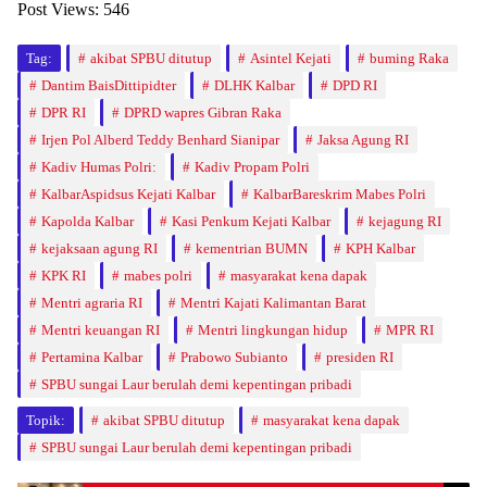
Post Views:
546
Tag:
akibat SPBU ditutup
Asintel Kejati
buming Raka
Dantim BaisDittipidter
DLHK Kalbar
DPD RI
DPR RI
DPRD wapres Gibran Raka
Irjen Pol Alberd Teddy Benhard Sianipar
Jaksa Agung RI
Kadiv Humas Polri:
Kadiv Propam Polri
KalbarAspidsus Kejati Kalbar
KalbarBareskrim Mabes Polri
Kapolda Kalbar
Kasi Penkum Kejati Kalbar
kejagung RI
kejaksaan agung RI
kementrian BUMN
KPH Kalbar
KPK RI
mabes polri
masyarakat kena dapak
Mentri agraria RI
Mentri Kajati Kalimantan Barat
Mentri keuangan RI
Mentri lingkungan hidup
MPR RI
Pertamina Kalbar
Prabowo Subianto
presiden RI
SPBU sungai Laur berulah demi kepentingan pribadi
Topik:
akibat SPBU ditutup
masyarakat kena dapak
SPBU sungai Laur berulah demi kepentingan pribadi