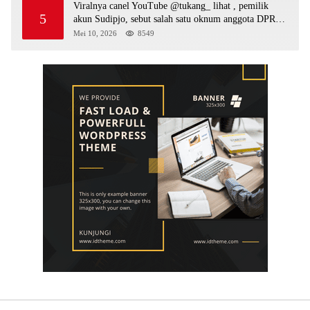
Viralnya canel YouTube @tukang_ lihat , pemilik
5
akun Sudipjo, sebut salah satu oknum anggota DPRD
mempawah terlibat sebagai cukong peti Kapolda yang
Mei 10, 2026
8549
baru diminta bertindak tegas