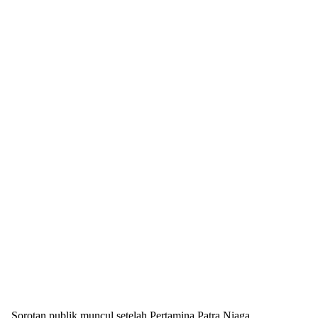
Sorotan publik muncul setelah Pertamina Patra Niaga