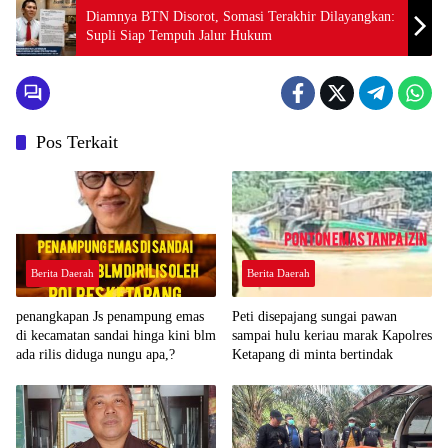
Diamnya BTN Disorot, Somasi Terakhir Dilayangkan:
Supli Siap Tempuh Jalur Hukum
Pos Terkait
Berita Daerah
Berita Daerah
penangkapan Js penampung emas
Peti disepajang sungai pawan
di kecamatan sandai hinga kini blm
sampai hulu keriau marak Kapolres
ada rilis diduga nungu apa,?
Ketapang di minta bertindak