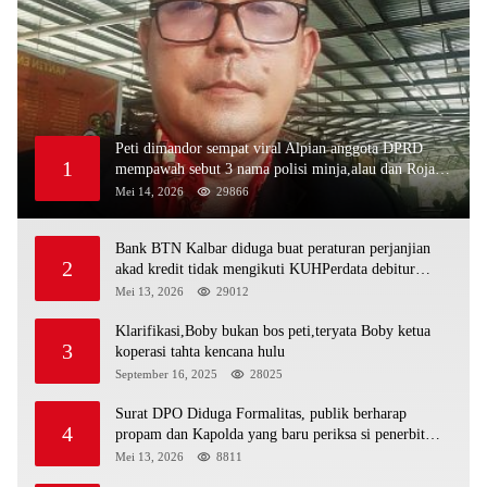
Peti dimandor sempat viral Alpian anggota DPRD
1
mempawah sebut 3 nama polisi minja,alau dan Rojali
sebagai bos peti,Bahkan ada alat berat excavator
Mei 14, 2026
29866
Bank BTN Kalbar diduga buat peraturan perjanjian
2
akad kredit tidak mengikuti KUHPerdata debitur
awam di bentur dengan aturan diduga tanpa dasar
Mei 13, 2026
29012
hukum
Klarifikasi,Boby bukan bos peti,teryata Boby ketua
3
koperasi tahta kencana hulu
September 16, 2025
28025
Surat DPO Diduga Formalitas, publik berharap
4
propam dan Kapolda yang baru periksa si penerbit
surat serta Aph diduga lepaskan DPO
Mei 13, 2026
8811