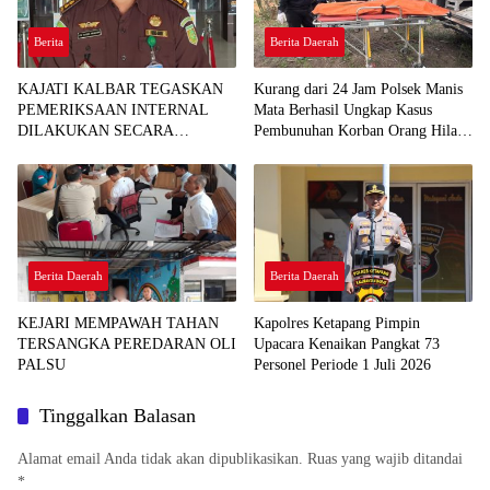
Berita
Berita Daerah
KAJATI KALBAR TEGASKAN
Kurang dari 24 Jam Polsek Manis
PEMERIKSAAN INTERNAL
Mata Berhasil Ungkap Kasus
DILAKUKAN SECARA
Pembunuhan Korban Orang Hilang
OBJEKTIF, TINDAK LANJUTI
di Desa Seguling
INFORMASI YANG BEREDAR
TERKAIT DUGAAN
KETERLIBATAN PEGAWAI
KEJARI SEKADAU
Berita Daerah
Berita Daerah
KEJARI MEMPAWAH TAHAN
Kapolres Ketapang Pimpin
TERSANGKA PEREDARAN OLI
Upacara Kenaikan Pangkat 73
PALSU
Personel Periode 1 Juli 2026
Tinggalkan Balasan
Alamat email Anda tidak akan dipublikasikan.
Ruas yang wajib ditandai
*