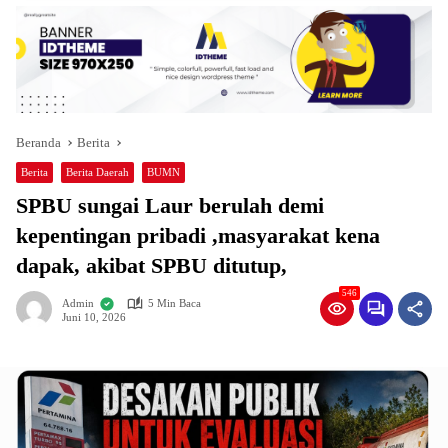
Beranda
Berita
Berita
Berita Daerah
BUMN
SPBU sungai Laur berulah demi
kepentingan pribadi ,masyarakat kena
dapak, akibat SPBU ditutup,
546
Admin
5 Min Baca
Juni 10, 2026