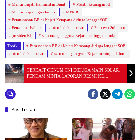
Mentri Kajati Kalimantan Barat
Mentri keuangan RI
Mentri lingkungan hidup
MPR RI
Pemusnahan BB di Kejari Ketapang diduga langgar SOP
Pertamina Kalbar
picu ledakan besar
Prabowo Subianto
presiden RI
satu orang anggota Kejari meninggal dunia
Topik:
Pemusnahan BB di Kejari Ketapang diduga langgar SOP
picu ledakan besar
satu orang anggota Kejari meninggal dunia
TERKAIT OKNUM TNI DIDUGA MAIN SOLAR,
PENDAM MINTA LAPORAN RESMI KE
POMDAM
Pos Terkait