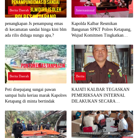
Berita Daerah
Internasional
penangkapan Js penampung emas
Kapolda Kalbar Resmikan
di kecamatan sandai hinga kini blm
Bangunan SPKT Polres Ketapang,
ada rilis diduga nungu apa,?
Wujud Komitmen Tingkatkan
Pelayanan Prima Kepolisian
Berita Daerah
Berita
Peti disepajang sungai pawan
KAJATI KALBAR TEGASKAN
sampai hulu keriau marak Kapolres
PEMERIKSAAN INTERNAL
Ketapang di minta bertindak
DILAKUKAN SECARA
OBJEKTIF, TINDAK LANJUTI
INFORMASI YANG BEREDAR
TERKAIT DUGAAN
KETERLIBATAN PEGAWAI
KEJARI SEKADAU