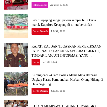
Internasional
Agustus 2, 2026
Peti disepajang sungai pawan sampai hulu keriau
marak Kapolres Ketapang di minta bertindak
Berita Daerah
Juli 31, 2026
KAJATI KALBAR TEGASKAN PEMERIKSAAN
INTERNAL DILAKUKAN SECARA OBJEKTIF,
TINDAK LANJUTI INFORMASI YANG
BEREDAR TERKAIT DUGAAN
Berita
Juli 28, 2026
KETERLIBATAN PEGAWAI KEJARI SEKADAU
Kurang dari 24 Jam Polsek Manis Mata Berhasil
Ungkap Kasus Pembunuhan Korban Orang Hilang di
Desa Seguling
Berita Daerah
Juli 25, 2026
KEJARI MEMPAWAH TAHAN TERSANGKA