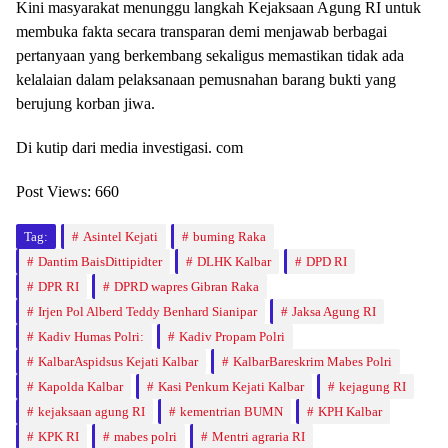
Kini masyarakat menunggu langkah Kejaksaan Agung RI untuk
membuka fakta secara transparan demi menjawab berbagai
pertanyaan yang berkembang sekaligus memastikan tidak ada
kelalaian dalam pelaksanaan pemusnahan barang bukti yang
berujung korban jiwa.
Di kutip dari media investigasi. com
Post Views:
660
Tag:
Asintel Kejati
buming Raka
Dantim BaisDittipidter
DLHK Kalbar
DPD RI
DPR RI
DPRD wapres Gibran Raka
Irjen Pol Alberd Teddy Benhard Sianipar
Jaksa Agung RI
Kadiv Humas Polri:
Kadiv Propam Polri
KalbarAspidsus Kejati Kalbar
KalbarBareskrim Mabes Polri
Kapolda Kalbar
Kasi Penkum Kejati Kalbar
kejagung RI
kejaksaan agung RI
kementrian BUMN
KPH Kalbar
KPK RI
mabes polri
Mentri agraria RI