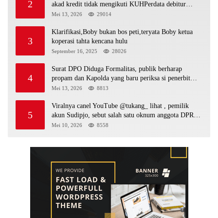
2
akad kredit tidak mengikuti KUHPerdata debitur
awam di bentur dengan aturan diduga tanpa dasar
Mei 13, 2026
29014
hukum
Klarifikasi,Boby bukan bos peti,teryata Boby ketua
3
koperasi tahta kencana hulu
September 16, 2025
28026
Surat DPO Diduga Formalitas, publik berharap
4
propam dan Kapolda yang baru periksa si penerbit
surat serta Aph diduga lepaskan DPO
Mei 13, 2026
8813
Viralnya canel YouTube @tukang_ lihat , pemilik
5
akun Sudipjo, sebut salah satu oknum anggota DPRD
mempawah terlibat sebagai cukong peti Kapolda yang
Mei 10, 2026
8558
baru diminta bertindak tegas