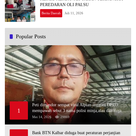
PEREDARAN OLI PALSU
Berita Daerah
Juli 11, 2026
Popular Posts
Peti dimandor sempat viral Alpian anggota DPRD
1
mempawah sebut 3 nama polisi minja,alau dan Rojali
sebagai bos peti,Bahkan ada alat berat excavator
Mei 14, 2026
29869
Bank BTN Kalbar diduga buat peraturan perjanjian