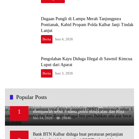
Dugaan Pungli di Lampu Merah Tanjungpura
Pontianak, Kabid Propam Polda Kalbar Janji Tindak
Lanjut
Berita
Juni 4, 2026
Pengolahan Kayu Diduga Illegal di Sawmil Kimcua
Luput dari Aparat
Berita
Juni 3, 2026
Popular Posts
Peti dimandor sempat viral Alpian anggota DPRD
1
mempawah sebut 3 nama polisi minja,alau dan Rojali
sebagai bos peti,Bahkan ada alat berat excavator
Mei 14, 2026
29846
Bank BTN Kalbar diduga buat peraturan perjanjian