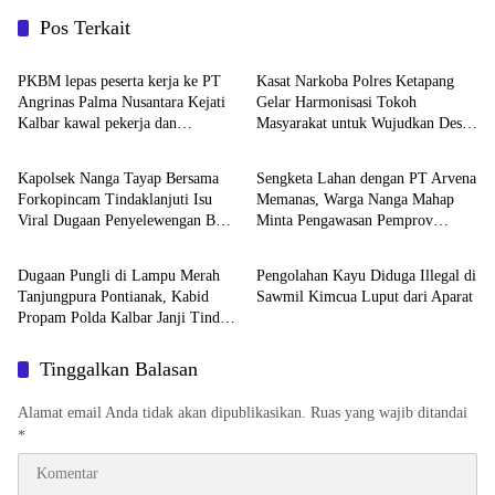
Pos Terkait
Uncategorized
Uncategorized
PKBM lepas peserta kerja ke PT
Kasat Narkoba Polres Ketapang
Angrinas Palma Nusantara Kejati
Gelar Harmonisasi Tokoh
Kalbar kawal pekerja dan
Masyarakat untuk Wujudkan Desa
Uncategorized
Uncategorized
pendidikan
dan Kelurahan Bersinar di
Kecamatan Delta Pawan
Kapolsek Nanga Tayap Bersama
Sengketa Lahan dengan PT Arvena
Forkopincam Tindaklanjuti Isu
Memanas, Warga Nanga Mahap
Viral Dugaan Penyelewengan BBM
Minta Pengawasan Pemprov
Berita
Berita
Subsidi, Pastikan Stok BBM Aman
Kalbar
Dugaan Pungli di Lampu Merah
Pengolahan Kayu Diduga Illegal di
Tanjungpura Pontianak, Kabid
Sawmil Kimcua Luput dari Aparat
Propam Polda Kalbar Janji Tindak
Lanjut
Tinggalkan Balasan
Alamat email Anda tidak akan dipublikasikan.
Ruas yang wajib ditandai
*