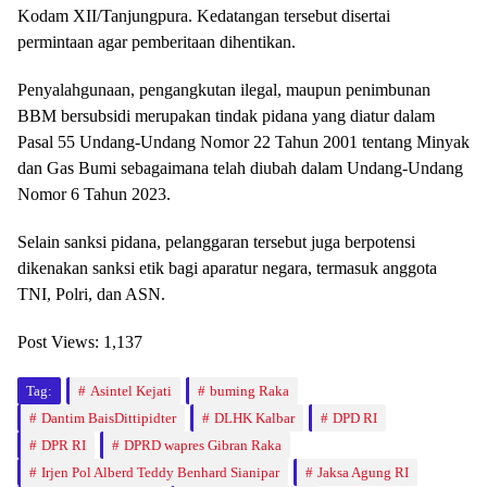
Kodam XII/Tanjungpura. Kedatangan tersebut disertai
permintaan agar pemberitaan dihentikan.
Penyalahgunaan, pengangkutan ilegal, maupun penimbunan
BBM bersubsidi merupakan tindak pidana yang diatur dalam
Pasal 55 Undang-Undang Nomor 22 Tahun 2001 tentang Minyak
dan Gas Bumi sebagaimana telah diubah dalam Undang-Undang
Nomor 6 Tahun 2023.
Selain sanksi pidana, pelanggaran tersebut juga berpotensi
dikenakan sanksi etik bagi aparatur negara, termasuk anggota
TNI, Polri, dan ASN.
Post Views:
1,137
Tag:
Asintel Kejati
buming Raka
Dantim BaisDittipidter
DLHK Kalbar
DPD RI
DPR RI
DPRD wapres Gibran Raka
Irjen Pol Alberd Teddy Benhard Sianipar
Jaksa Agung RI