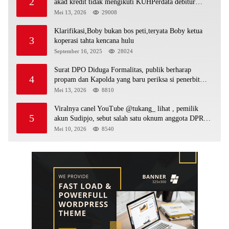
2
akad kredit tidak mengikuti KUHPerdata debitur
awam di bentur dengan aturan diduga tanpa dasar
Mei 13, 2026
29008
hukum
Klarifikasi,Boby bukan bos peti,teryata Boby ketua
3
koperasi tahta kencana hulu
September 16, 2025
28024
Surat DPO Diduga Formalitas, publik berharap
4
propam dan Kapolda yang baru periksa si penerbit
surat serta Aph diduga lepaskan DPO
Mei 13, 2026
8810
Viralnya canel YouTube @tukang_ lihat , pemilik
5
akun Sudipjo, sebut salah satu oknum anggota DPRD
mempawah terlibat sebagai cukong peti Kapolda yang
Mei 10, 2026
8540
baru diminta bertindak tegas