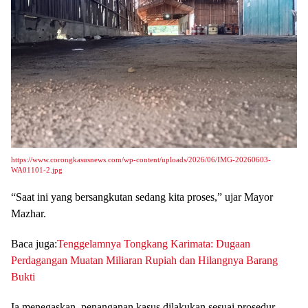
https://www.corongkasusnews.com/wp-content/uploads/2026/06/IMG-20260603-
WA01101-2.jpg
“Saat ini yang bersangkutan sedang kita proses,” ujar Mayor
Mazhar.
Baca juga:
Tenggelamnya Tongkang Karimata: Dugaan
Perdagangan Muatan Miliaran Rupiah dan Hilangnya Barang
Bukti
Ia menegaskan, penanganan kasus dilakukan sesuai prosedur