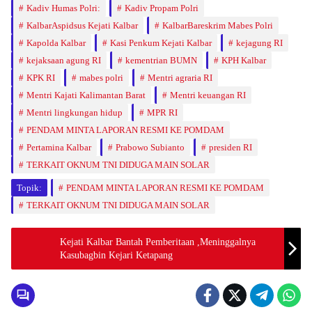
Kadiv Humas Polri:
Kadiv Propam Polri
KalbarAspidsus Kejati Kalbar
KalbarBareskrim Mabes Polri
Kapolda Kalbar
Kasi Penkum Kejati Kalbar
kejagung RI
kejaksaan agung RI
kementrian BUMN
KPH Kalbar
KPK RI
mabes polri
Mentri agraria RI
Mentri Kajati Kalimantan Barat
Mentri keuangan RI
Mentri lingkungan hidup
MPR RI
PENDAM MINTA LAPORAN RESMI KE POMDAM
Pertamina Kalbar
Prabowo Subianto
presiden RI
TERKAIT OKNUM TNI DIDUGA MAIN SOLAR
Topik:
PENDAM MINTA LAPORAN RESMI KE POMDAM
TERKAIT OKNUM TNI DIDUGA MAIN SOLAR
Kejati Kalbar Bantah Pemberitaan ,Meninggalnya
Kasubagbin Kejari Ketapang